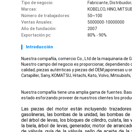
Tipo de negocio:
Fabricante, Distribuid
Marcas:
KOBELCO, HINO, MITSUB
Número de trabajadores:
50~100
Ventas Anuales:
5000000-10000000
Año de fundación:
2007
Exportación pc:
80% - 90%
Introducción
Nuestra compañía, comercio Co., Ltd de la maquinaria de
Nuestro campo del negocio es proporcionar, dependiendo 
calidad, piezas auténticas y piezas del OEM japonesas u 
Catapiller, Sany, KOMATSU, Hitachi, Kato, Volvo, Mitsubishi
Nuestra compañía tiene una amplia gama de fuentes. Basa
estado esforzando proveer de nuestros clientes los product
Las piezas del motor están incluyendo trazadores d
gasolineras, las bombas de la unidad, las bombas de 
del árbol de levas, los bloques de cilindro, culata, las
la biela, árbol de levas, generador, motor de arranca
de válvula, guía de la válvula, sello de aceite de l