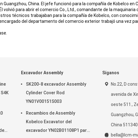
 Guangzhou, China. El jefe funcionó para la compañía de Kobelco en C
volvió para abrir el comercio Co., Ltd., comandante de la maquinaria 
estros técnicos trabajaban para la compañía de Kobelco, con conocim
El encargado del departamento del comercio exterior trabajó una vez p
ase.
Excavador Assembly
Síganos
ine
SK200-8 excavador Assembly
No.22, D cons
R S4K
Cylinder Cover Rod
avenida de Xi
YN01V00151S003
oeste 511., 
20
Recambios de Assembly
Guangzhou, 
Kobelco Excavator del
China 511340
 de
excavador YN02B01108P1 para
bella@lcm-m