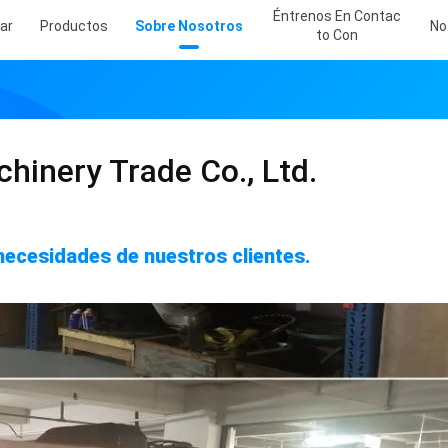
Éntrenos En Contac
ar
Productos
Sobre Nosotros
No
To Con
inery Trade Co., Ltd.
necesidades de nuestros clientes.