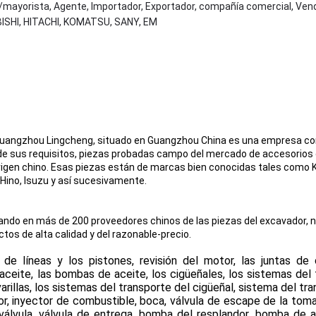
or/mayorista, Agente, Importador, Exportador, compañía comercial, Ve
ISHI, HITACHI, KOMATSU, SANY, EM
 Guangzhou Lingcheng, situado en Guangzhou China es una empresa co
de sus requisitos, piezas probadas campo del mercado de accesorios 
origen chino. Esas piezas están de marcas bien conocidas tales como 
, Hino, Isuzu y así sucesivamente.
ndo en más de 200 proveedores chinos de las piezas del excavador,
os de alta calidad y del razonable-precio.
e líneas y los pistones, revisión del motor, las juntas de c
aceite, las bombas de aceite, los cigüeñales, los sistemas del
 varillas, los sistemas del transporte del cigüeñal, sistema del tr
dor, inyector de combustible, boca, válvula de escape de la toma
a válvula, válvula de entrega, bomba del resplandor, bomba de 