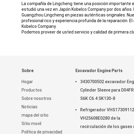
La compañía de Lingcheng tiene una posición importante en
estudió una vez en Japón Kobelco Company por dos años. Él 
Guangzhou Lingcheng en piezas auténticas originales. Nu
profesional rico y experiencia profunda de la reparación. 
Kobelco Company.
Podemos proveer de usted servicio y calidad de primera cl
Sobre
Excavador Engine Parts
Hogar
3430700502 excavador Eng
Productos
Cylinder Sleeve para D04F
Sobre nosotros
S6K C6.4 SK130-8
Noticias
Refrigerador VHS1730911
mapa del sitio
VH25608E0280 de la
Sitio movil
recirculación de los gases
Política de privacidad