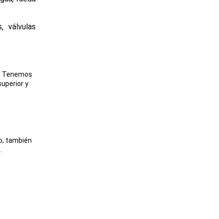
, válvulas
hi. Tenemos
superior y
o, también
.