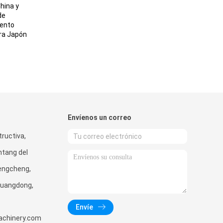
hina y
de
iento
ara Japón
Envíenos un correo
tructiva,
ntang del
Zengcheng,
Guangdong,
Envíe
achinery.com