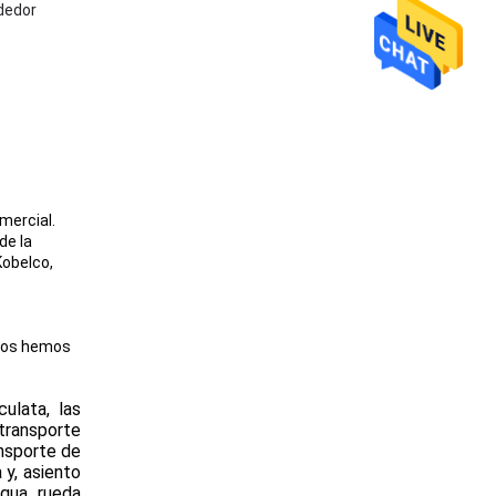
ndedor
mercial.
de la
Kobelco,
 nos hemos
ulata, las
 transporte
ansporte de
 y, asiento
agua, rueda